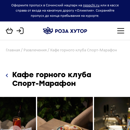
Оформите пропуск в Сочинский нацпарк на
npsochi.ru
или в кассе
справа от входа на канатную дорогу «Олимпия». Сохраняйте
пропуск до конца пребывания на курорте.
Главная
Развлечения
Кафе горного клуба Спорт-Марафон
Кафе горного клуба
Спорт-Марафон