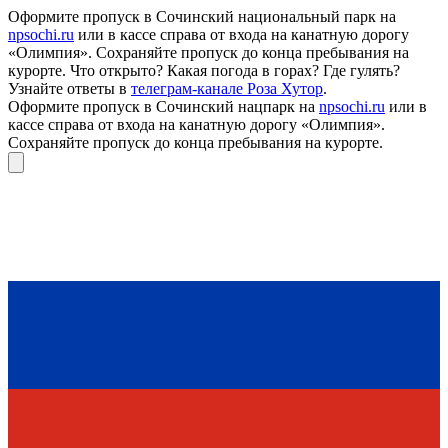
Оформите пропуск в Сочинский национальный парк на
npsochi.ru
или в кассе справа от входа на канатную дорогу
«Олимпия». Сохраняйте пропуск до конца пребывания на
курорте. Что открыто? Какая погода в горах? Где гулять?
Узнайте ответы в
телеграм-канале Роза Хутор
.
Оформите пропуск в Сочинский нацпарк на
npsochi.ru
или в
кассе справа от входа на канатную дорогу «Олимпия».
Сохраняйте пропуск до конца пребывания на курорте.