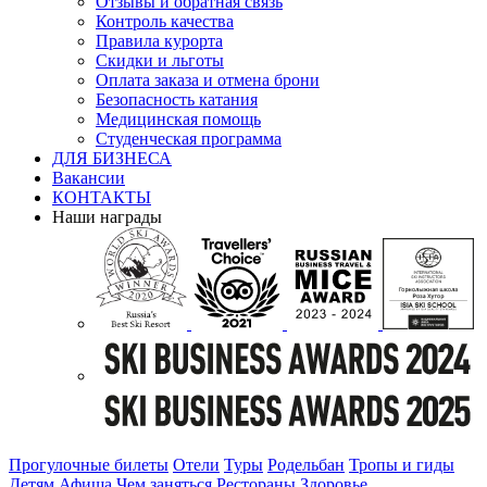
Отзывы и обратная связь
Контроль качества
Правила курорта
Скидки и льготы
Оплата заказа и отмена брони
Безопасность катания
Медицинская помощь
Студенческая программа
ДЛЯ БИЗНЕСА
Вакансии
КОНТАКТЫ
Наши награды
Прогулочные билеты
Отели
Туры
Родельбан
Тропы и гиды
Детям
Афиша
Чем заняться
Рестораны
Здоровье