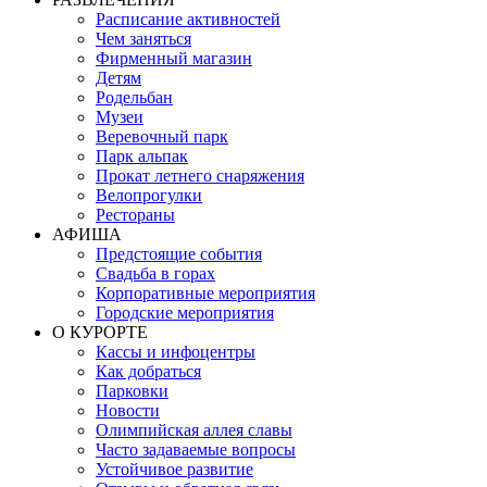
Расписание активностей
Чем заняться
Фирменный магазин
Детям
Родельбан
Музеи
Веревочный парк
Парк альпак
Прокат летнего снаряжения
Велопрогулки
Рестораны
АФИША
Предстоящие события
Свадьба в горах
Корпоративные мероприятия
Городские мероприятия
О КУРОРТЕ
Кассы и инфоцентры
Как добраться
Парковки
Новости
Олимпийская аллея славы
Часто задаваемые вопросы
Устойчивое развитие