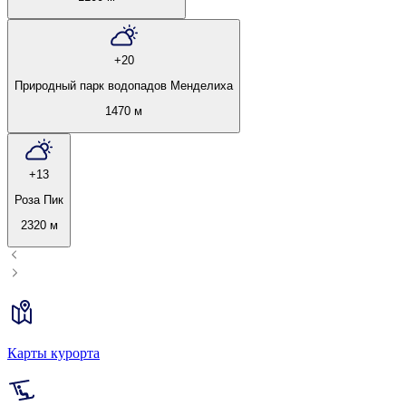
+20
Природный парк водопадов Менделиха
1470 м
+13
Роза Пик
2320 м
Карты курорта