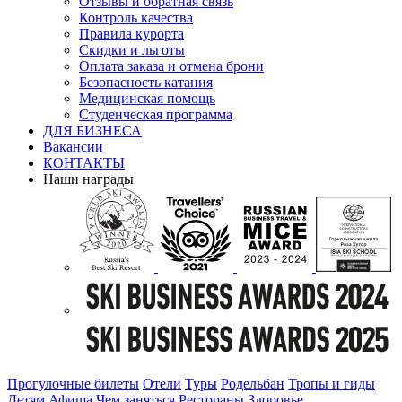
Отзывы и обратная связь
Контроль качества
Правила курорта
Скидки и льготы
Оплата заказа и отмена брони
Безопасность катания
Медицинская помощь
Студенческая программа
ДЛЯ БИЗНЕСА
Вакансии
КОНТАКТЫ
Наши награды
Прогулочные билеты
Отели
Туры
Родельбан
Тропы и гиды
Детям
Афиша
Чем заняться
Рестораны
Здоровье