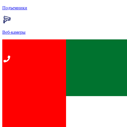
Подъемники
Веб-камеры
Главная
Развлечения
Детский горнолыжный клуб Егорка
Зима
К списку