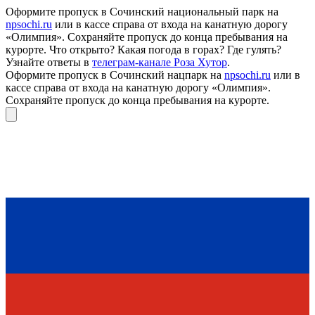
Оформите пропуск в Сочинский национальный парк на
npsochi.ru
или в кассе справа от входа на канатную дорогу
«Олимпия». Сохраняйте пропуск до конца пребывания на
курорте. Что открыто? Какая погода в горах? Где гулять?
Узнайте ответы в
телеграм-канале Роза Хутор
.
Оформите пропуск в Сочинский нацпарк на
npsochi.ru
или в
кассе справа от входа на канатную дорогу «Олимпия».
Сохраняйте пропуск до конца пребывания на курорте.