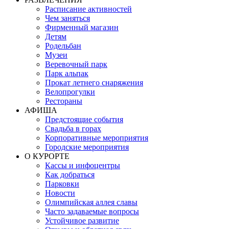
Расписание активностей
Чем заняться
Фирменный магазин
Детям
Родельбан
Музеи
Веревочный парк
Парк альпак
Прокат летнего снаряжения
Велопрогулки
Рестораны
АФИША
Предстоящие события
Свадьба в горах
Корпоративные мероприятия
Городские мероприятия
О КУРОРТЕ
Кассы и инфоцентры
Как добраться
Парковки
Новости
Олимпийская аллея славы
Часто задаваемые вопросы
Устойчивое развитие