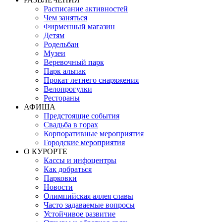
Расписание активностей
Чем заняться
Фирменный магазин
Детям
Родельбан
Музеи
Веревочный парк
Парк альпак
Прокат летнего снаряжения
Велопрогулки
Рестораны
АФИША
Предстоящие события
Свадьба в горах
Корпоративные мероприятия
Городские мероприятия
О КУРОРТЕ
Кассы и инфоцентры
Как добраться
Парковки
Новости
Олимпийская аллея славы
Часто задаваемые вопросы
Устойчивое развитие