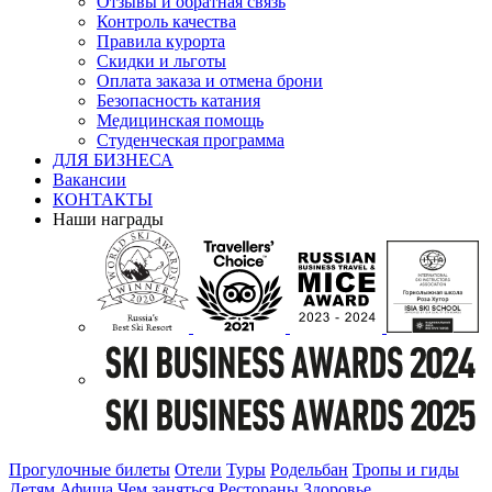
Отзывы и обратная связь
Контроль качества
Правила курорта
Скидки и льготы
Оплата заказа и отмена брони
Безопасность катания
Медицинская помощь
Студенческая программа
ДЛЯ БИЗНЕСА
Вакансии
КОНТАКТЫ
Наши награды
Прогулочные билеты
Отели
Туры
Родельбан
Тропы и гиды
Детям
Афиша
Чем заняться
Рестораны
Здоровье