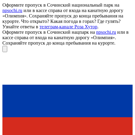
Оформите пропуск в Сочинский национальный парк на
npsochi.ru
или в кассе справа от входа на канатную дорогу
«Олимпия». Сохраняйте пропуск до конца пребывания на
курорте. Что открыто? Какая погода в горах? Где гулять?
Узнайте ответы в
телеграм-канале Роза Хутор
.
Оформите пропуск в Сочинский нацпарк на
npsochi.ru
или в
кассе справа от входа на канатную дорогу «Олимпия».
Сохраняйте пропуск до конца пребывания на курорте.