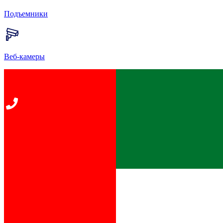
Подъемники
Веб-камеры
Главная
Правила курорта
Правила пользования услугой «Рассвет на трассе»
XVII. ПРАВИЛА ПОЛЬЗОВАНИЯ
УСЛУГОЙ «РАССВЕТ НА ТРАССЕ»
17.1.
Общие положения.
17.1.1.
Услуга «Рассвет на трассе» оказывается Клиентам