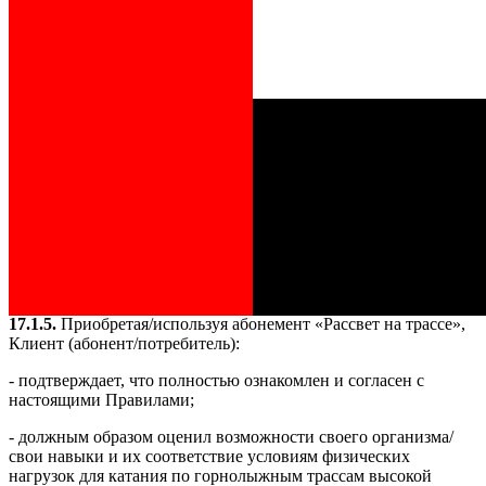
исключительно на территории Курорта.
17.1.2.
Пользование услугой «Рассвет на трассе» допускается
только при полной оплате услуги.
17.1.3.
Перечень услуг, которыми можно воспользоваться по
абонементу «Рассвет на трассе»:
17.1.3.1.
Сопровождение катания Клиента увлекательным
рассказом представителя Курорта о процедуре открытия трасс,
службах и особенностях Курорта.
17.1.3.2.
Завтрак в ресторане Курорта.
17.1.4.
В стоимость услуг не входит стоимость пользования
подъемниками Курорта и проката инвентаря.
17.1.5.
Приобретая/используя абонемент «Рассвет на трассе»,
Клиент (абонент/потребитель):
- подтверждает, что полностью ознакомлен и согласен с
настоящими Правилами;
- должным образом оценил возможности своего организма/
свои навыки и их соответствие условиям физических
нагрузок для катания по горнолыжным трассам высокой