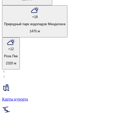
+18
Природный парк водопадов Менделиха
1470 м
+12
Роза Пик
2320 м
Карты курорта