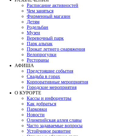
Расписание активностей
Чем заняться
Фирменный магазин
Детям
Родельбан
Музеи
Веревочный парк
Парк альпак
Прокат летнего снаряжения
Велопрогулки
Рестораны
АФИША
Предстоящие события
Свадьба в горах
Корпоративные мероприятия
Городские мероприятия
О КУРОРТЕ
Кассы и инфоцентры
Как добраться
Парковки
Новости
Олимпийская аллея славы
Часто задаваемые вопросы
Устойчивое развитие