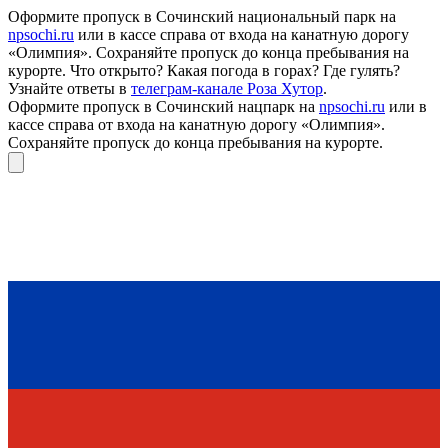
Оформите пропуск в Сочинский национальный парк на
npsochi.ru
или в кассе справа от входа на канатную дорогу
«Олимпия». Сохраняйте пропуск до конца пребывания на
курорте. Что открыто? Какая погода в горах? Где гулять?
Узнайте ответы в
телеграм-канале Роза Хутор
.
Оформите пропуск в Сочинский нацпарк на
npsochi.ru
или в
кассе справа от входа на канатную дорогу «Олимпия».
Сохраняйте пропуск до конца пребывания на курорте.