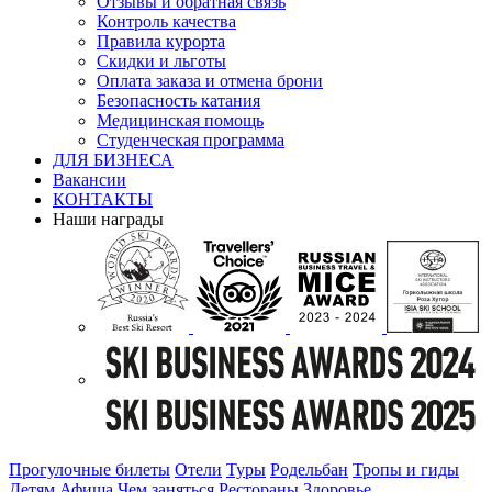
Отзывы и обратная связь
Контроль качества
Правила курорта
Скидки и льготы
Оплата заказа и отмена брони
Безопасность катания
Медицинская помощь
Студенческая программа
ДЛЯ БИЗНЕСА
Вакансии
КОНТАКТЫ
Наши награды
Прогулочные билеты
Отели
Туры
Родельбан
Тропы и гиды
Детям
Афиша
Чем заняться
Рестораны
Здоровье