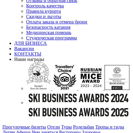
Отзывы и обратная связь
Контроль качества
Правила курорта
Скидки и льготы
Оплата заказа и отмена брони
Безопасность катания
Медицинская помощь
Студенческая программа
ДЛЯ БИЗНЕСА
Вакансии
КОНТАКТЫ
Наши награды
Прогулочные билеты
Отели
Туры
Родельбан
Тропы и гиды
Детям
Афиша
Чем заняться
Рестораны
Здоровье