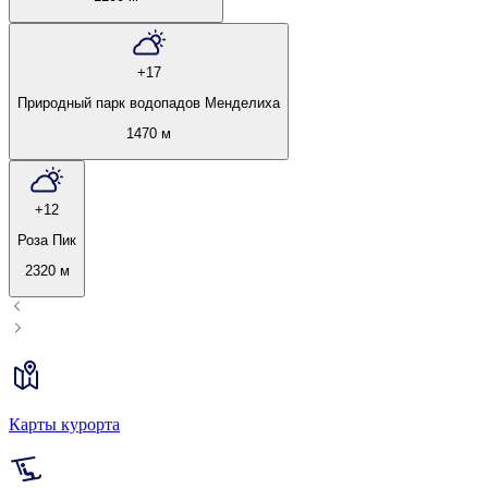
+17
Природный парк водопадов Менделиха
1470 м
+12
Роза Пик
2320 м
Карты курорта