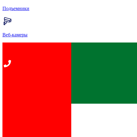
Подъемники
Веб-камеры
Главная
Развлечения
Курс «Горная академия»
Лето
К списку