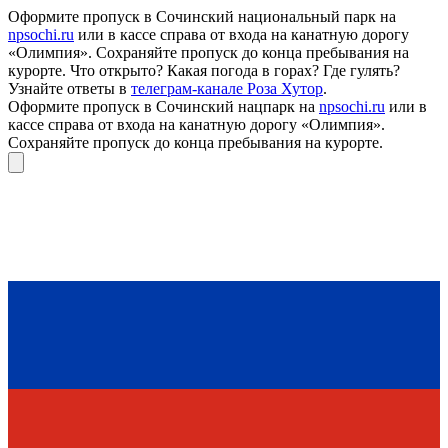
Оформите пропуск в Сочинский национальный парк на
npsochi.ru
или в кассе справа от входа на канатную дорогу
«Олимпия». Сохраняйте пропуск до конца пребывания на
курорте. Что открыто? Какая погода в горах? Где гулять?
Узнайте ответы в
телеграм-канале Роза Хутор
.
Оформите пропуск в Сочинский нацпарк на
npsochi.ru
или в
кассе справа от входа на канатную дорогу «Олимпия».
Сохраняйте пропуск до конца пребывания на курорте.