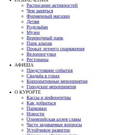
Расписание активностей
Чем заняться
Фирменный магазин
Детям
Родельбан
Музеи
Веревочный парк
Парк альпак
Прокат летнего снаряжения
Велопрогулки
Рестораны
АФИША
Предстоящие события
Свадьба в горах
Корпоративные мероприятия
Городские мероприятия
О КУРОРТЕ
Кассы и инфоцентры
Как добраться
Парковки
Новости
Олимпийская аллея славы
Часто задаваемые вопросы
Устойчивое развитие