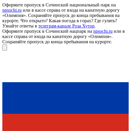
Оформите пропуск в Сочинский национальный парк на
npsochi.ru
или в кассе справа от входа на канатную дорогу
«Олимпия». Сохраняйте пропуск до конца пребывания на
курорте. Что открыто? Какая погода в горах? Где гулять?
Узнайте ответы в
телеграм-канале Роза Хутор
.
Оформите пропуск в Сочинский нацпарк на
npsochi.ru
или в
кассе справа от входа на канатную дорогу «Олимпия».
Сохраняйте пропуск до конца пребывания на курорте.