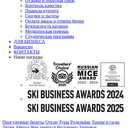
Отзывы и обратная связь
Контроль качества
Правила курорта
Скидки и льготы
Оплата заказа и отмена брони
Безопасность катания
Медицинская помощь
Студенческая программа
ДЛЯ БИЗНЕСА
Вакансии
КОНТАКТЫ
Наши награды
Прогулочные билеты
Отели
Туры
Родельбан
Тропы и гиды
Детям
Афиша
Чем заняться
Рестораны
Здоровье