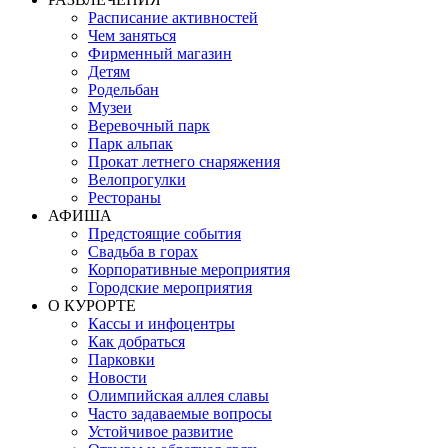
Расписание активностей
Чем заняться
Фирменный магазин
Детям
Родельбан
Музеи
Веревочный парк
Парк альпак
Прокат летнего снаряжения
Велопрогулки
Рестораны
АФИША
Предстоящие события
Свадьба в горах
Корпоративные мероприятия
Городские мероприятия
О КУРОРТЕ
Кассы и инфоцентры
Как добраться
Парковки
Новости
Олимпийская аллея славы
Часто задаваемые вопросы
Устойчивое развитие