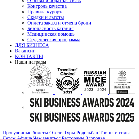
Отзывы и обратная связь
Контроль качества
Правила курорта
Скидки и льготы
Оплата заказа и отмена брони
Безопасность катания
Медицинская помощь
Студенческая программа
ДЛЯ БИЗНЕСА
Вакансии
КОНТАКТЫ
Наши награды
Прогулочные билеты
Отели
Туры
Родельбан
Тропы и гиды
Детям
Афиша
Чем заняться
Рестораны
Здоровье