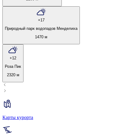
+17
Природный парк водопадов Менделиха
1470 м
+12
Роза Пик
2320 м
Карты курорта