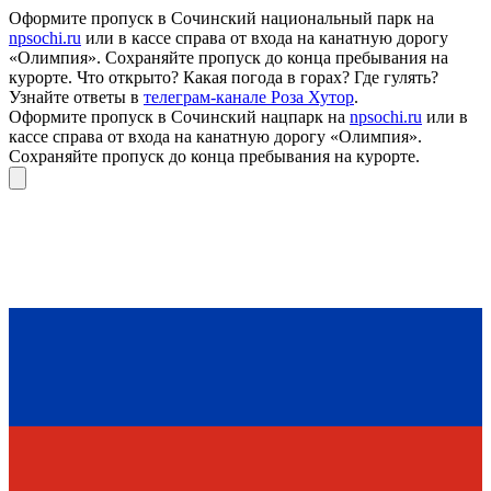
Оформите пропуск в Сочинский национальный парк на
npsochi.ru
или в кассе справа от входа на канатную дорогу
«Олимпия». Сохраняйте пропуск до конца пребывания на
курорте. Что открыто? Какая погода в горах? Где гулять?
Узнайте ответы в
телеграм-канале Роза Хутор
.
Оформите пропуск в Сочинский нацпарк на
npsochi.ru
или в
кассе справа от входа на канатную дорогу «Олимпия».
Сохраняйте пропуск до конца пребывания на курорте.