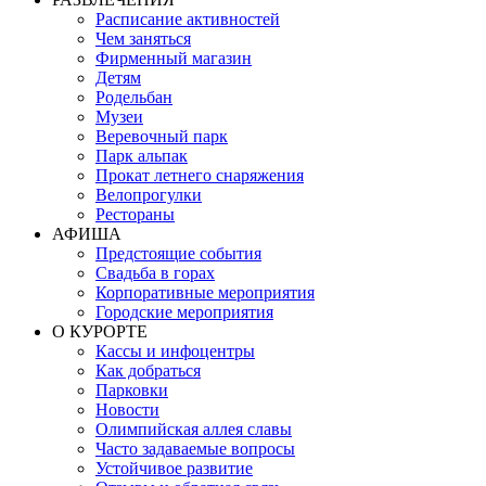
Расписание активностей
Чем заняться
Фирменный магазин
Детям
Родельбан
Музеи
Веревочный парк
Парк альпак
Прокат летнего снаряжения
Велопрогулки
Рестораны
АФИША
Предстоящие события
Свадьба в горах
Корпоративные мероприятия
Городские мероприятия
О КУРОРТЕ
Кассы и инфоцентры
Как добраться
Парковки
Новости
Олимпийская аллея славы
Часто задаваемые вопросы
Устойчивое развитие