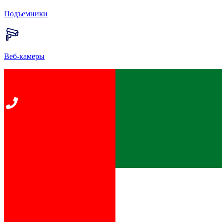
Подъемники
Веб-камеры
Главная
Пресс-центр
«Роза Хутор» и «Союзмультфильм» подписали
соглашение о сотрудничестве по созданию новых серий
«Ну, погоди!»
К списку новостей
«Роза Хутор» и «Союзмультфильм»
подписали соглашение о